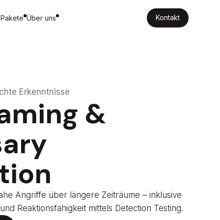
Kontakt
 Pakete
Über uns
Kontakt
echte Erkenntnisse
eaming
&
sary
tion
nahe Angriffe über längere Zeiträume – inklusive
nd Reaktionsfähigkeit mittels Detection Testing.