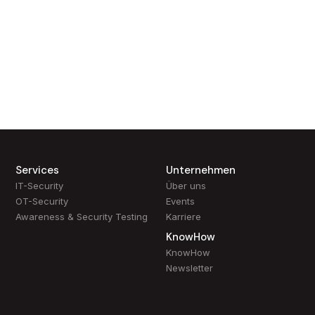
Sie erreichen uns unter folgenden Kontaktdaten:
Services
Unternehmen
IT-Security
Über uns
OT-Security
Events
Awareness & Security Testing
Karriere
KnowHow
KnowHow
Newsletter