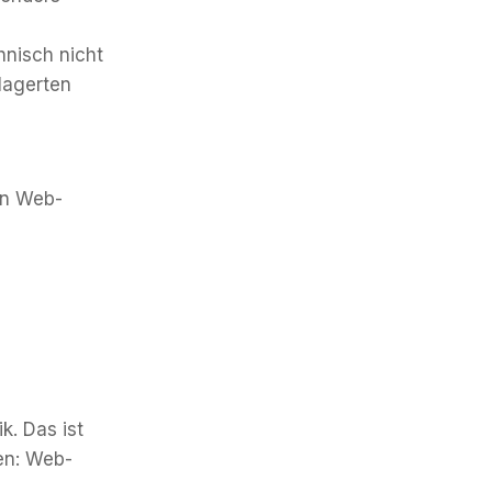
hnisch nicht
elagerten
en Web-
k. Das ist
en: Web-