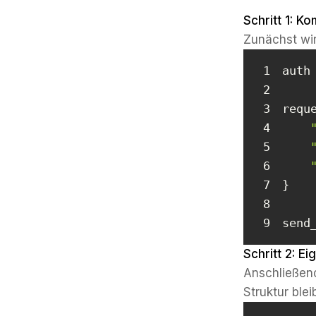
Schritt 1: K
Zunächst wir
1
2
3
4
5
6
7
8
9
send
Schritt 2: E
Anschließend
Struktur blei