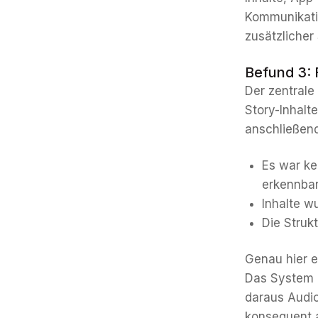
Kommunikatio
zusätzlicher
Befund 3: 
Der zentrale 
Story-Inhalt
anschließend
Es war ke
erkennbar
Inhalte w
Die Struk
Genau hier en
Das System a
daraus Audio
konsequent a