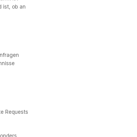
 ist, ob an
Anfragen
mnisse
te Requests
sonders