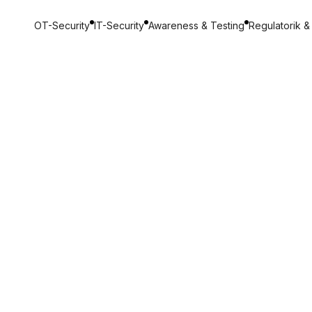
OT-Security
IT-Security
Awareness & Testing
Regulatorik &
Month
13.05.2026
Deepdive: So haben wir 
ines KI-Spielzeugs manip
ring
Lese