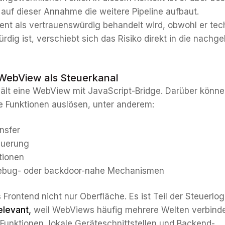
l auf dieser Annahme die weitere Pipeline aufbaut.
ent als vertrauenswürdig behandelt wird, obwohl er tec
rdig ist, verschiebt sich das Risiko direkt in die nachg
WebView als Steuerkanal
ält eine WebView mit JavaScript-Bridge. Darüber könn
ve Funktionen auslösen, unter anderem:
nsfer
euerung
tionen
Debug- oder backdoor-nahe Mechanismen
 Frontend nicht nur Oberfläche. Es ist Teil der Steuerlogi
elevant,
weil WebViews häufig mehrere Welten verbind
-Funktionen, lokale Geräteschnittstellen und Backend-