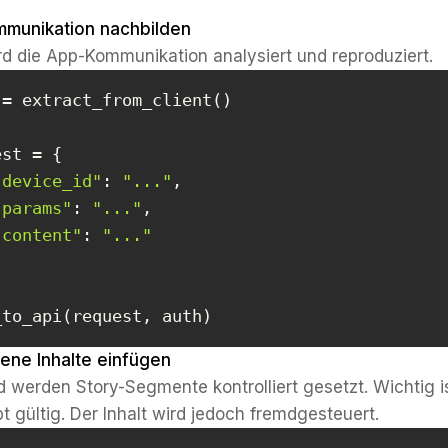
ommunikation nachbilden
d die App-Kommunikation analysiert und reproduziert.
"device_id"
: 
"..."
"params"
: 
"..."
"content"
: 
"..."
_to_api(request, auth)
igene Inhalte einfügen
 werden Story-Segmente kontrolliert gesetzt. Wichtig is
bt gültig. Der Inhalt wird jedoch fremdgesteuert.