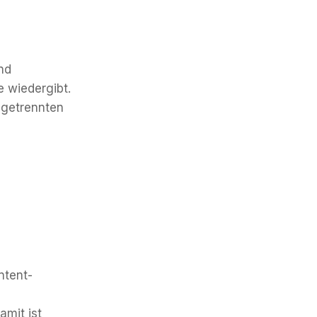
nd
e wiedergibt.
 getrennten
ntent-
amit ist