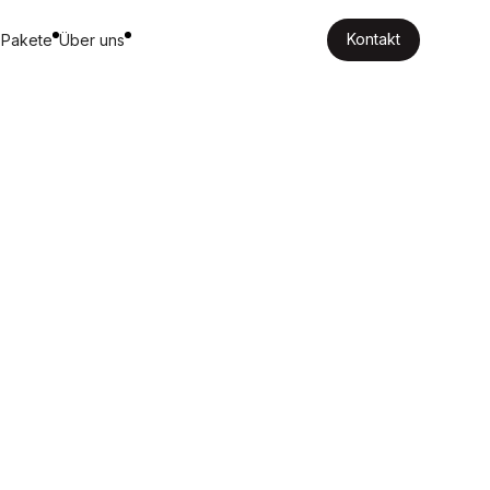
Kontakt
 Pakete
Über uns
Kontakt
die
uliert
zeit:
7
min.