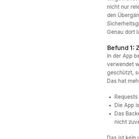
nicht nur re
den Übergän
Sicherheitsg
Genau dort 
Befund 1: 
In der App b
verwendet w
geschützt, s
Das hat meh
Requests 
Die App i
Das Backe
nicht zuv
Das ist kein