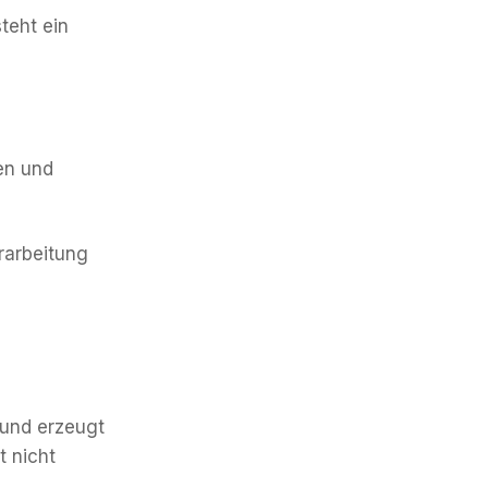
teht ein
en und
rarbeitung
r und erzeugt
t nicht